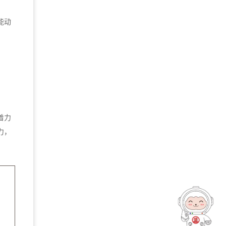
能动
着力
力，