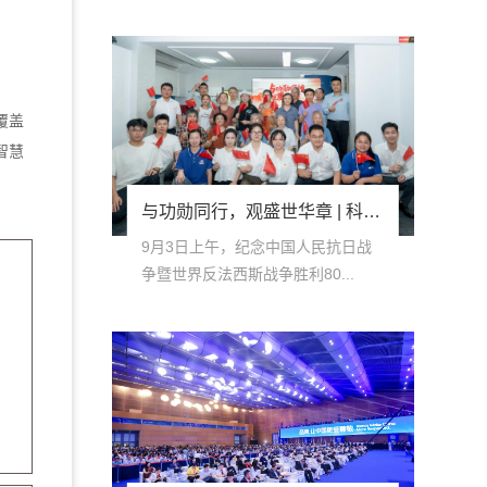
10
-
28
覆盖
智慧
与功勋同行，观盛世华章 | 科名营养研究院组织观看九三阅兵仪式
9月3日上午，纪念中国人民抗日战
争暨世界反法西斯战争胜利80...
09
-
20